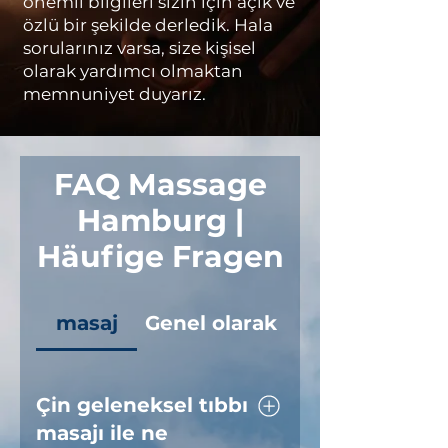
önemli bilgileri sizin için açık ve
özlü bir şekilde derledik. Hala
sorularınız varsa, size kişisel
olarak yardımcı olmaktan
memnuniyet duyarız.
FAQ Massage
Hamburg |
Häufige Fragen
masaj
Genel olarak
Çin geleneksel tıbbı
masajı ile ne